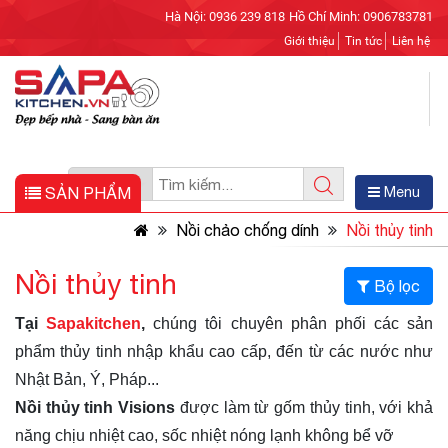
Hà Nội: 0936 239 818
Hồ Chí Minh: 0906783781
Giới thiệu
Tin tức
Liên hệ
SẢN PHẨM
Menu
Nồi chảo chống dính
Nồi thủy tinh
Nồi thủy tinh
Bộ lọc
Tại
Sapakitchen
,
chúng tôi chuyên phân phối các sản
phẩm thủy tinh nhập khẩu cao cấp, đến từ các nước như
Nhật Bản, Ý, Pháp...
Nồi thủy tinh Visions
được làm từ gốm thủy tinh, với khả
năng chịu nhiệt cao, sốc nhiệt nóng lạnh không bể vỡ