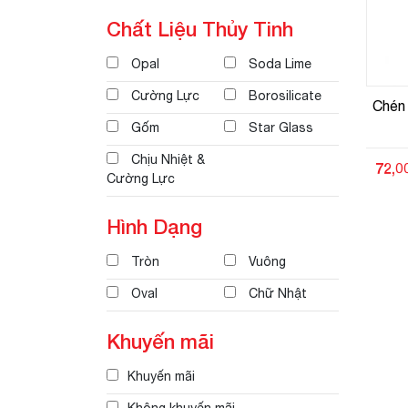
Chất Liệu Thủy Tinh
Opal
Soda Lime
Cường Lực
Borosilicate
Chén 
Gốm
Star Glass
Chịu Nhiệt &
72,0
Cường Lực
Hình Dạng
Tròn
Vuông
Oval
Chữ Nhật
Khuyến mãi
Khuyến mãi