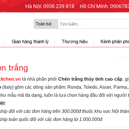
Hà Nội: 0936 239 818
Hồ Chí Minh: 090678
Gian hàng thanh lý
Thương hiệu
Kênh phân ph
n trắng
itchen.vn
là nhà phân phối
Chén trắng thủy tinh cao cấp
, g
o
(Italy) gồm các dòng sản phẩm: Ronda, Toledo, Asian, Parma,.
hư mẫu mã đa dạng, luôn là lựa chọn hàng đầu đối với người t
iệt
:
ship đối với các đơn hàng trên 300.000đ thuộc khu vực Nội th
ship toàn quốc đối với các đơn hàng từ 1.000.000đ