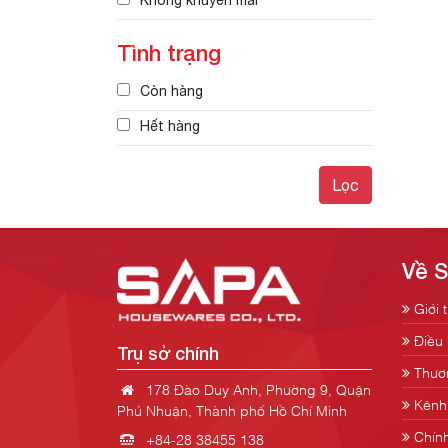
Không khuyến mãi
Tình trạng
Còn hàng
Hết hàng
Lọc
Về 
Giới 
Điều 
Trụ sở chính
Thươn
178 Đào Duy Anh, Phường 9, Quận
Kênh 
Phú Nhuận, Thành phố Hồ Chí Minh
Chính
+84-28 38455 138