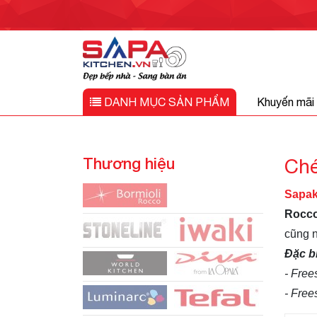
DANH MỤC
SẢN PHẨM
Khuyến mãi
Thương hiệu
Ché
Sapak
Rocc
cũng n
Đặc b
- Free
- Free