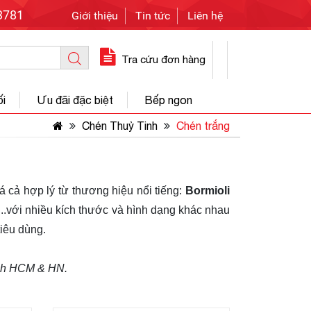
3781
Giới thiệu
Tin tức
Liên hệ
Tra cứu đơn hàng
ối
Ưu đãi đặc biệt
Bếp ngon
Chén Thuỷ Tinh
Chén trắng
iá cả hợp lý từ thương hiệu nổi tiếng:
Bormioli
..với nhiều kích thước và hình dạng khác nhau
iêu dùng.
ành HCM & HN.