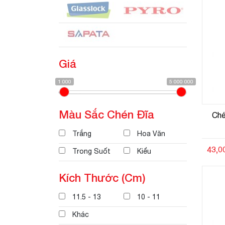
Giá
1 000
5 000 000
Màu Sắc Chén Đĩa
Ché
Trắng
Hoa Văn
43,0
Trong Suốt
Kiểu
Kích Thước (Cm)
11.5 - 13
10 - 11
Khác