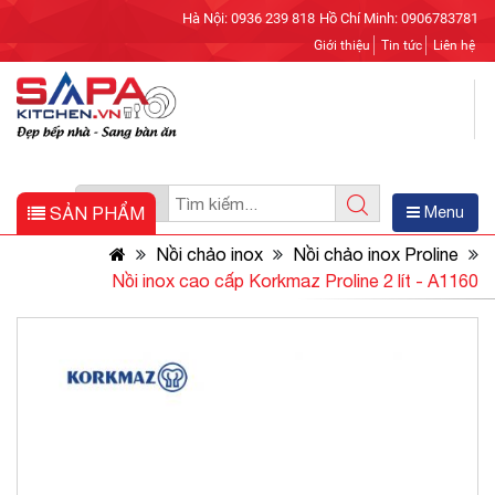
Hà Nội: 0936 239 818
Hồ Chí Minh: 0906783781
Giới thiệu
Tin tức
Liên hệ
SẢN PHẨM
Menu
Nồi chảo inox
Nồi chảo inox Proline
Nồi inox cao cấp Korkmaz Proline 2 lít - A1160