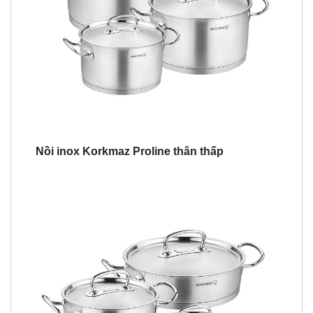
Nồi inox Korkmaz Proline thân thấp