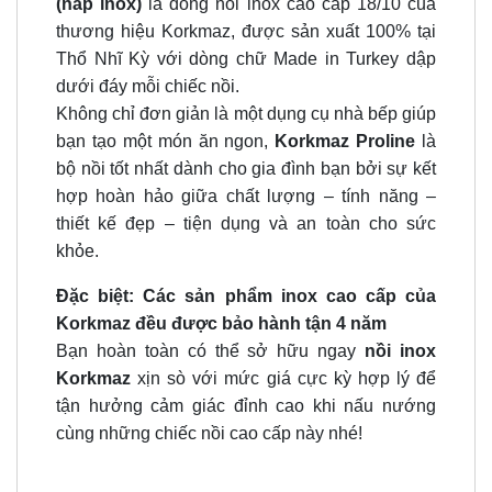
(nắp inox)
là dòng nồi inox cao cấp 18/10 của
thương hiệu Korkmaz, được sản xuất 100% tại
Thổ Nhĩ Kỳ với dòng chữ Made in Turkey dập
dưới đáy mỗi chiếc nồi.
Không chỉ đơn giản là một dụng cụ nhà bếp giúp
bạn tạo một món ăn ngon,
Korkmaz Proline
là
bộ nồi tốt nhất dành cho gia đình bạn bởi sự kết
hợp hoàn hảo giữa chất lượng – tính năng –
thiết kế đẹp – tiện dụng và an toàn cho sức
khỏe.
Đặc biệt: Các sản phẩm inox cao cấp của
Korkmaz đều được bảo hành tận 4 năm
Bạn hoàn toàn có thể sở hữu ngay
nồi inox
Korkmaz
xịn sò với mức giá cực kỳ hợp lý để
tận hưởng cảm giác đỉnh cao khi nấu nướng
cùng những chiếc nồi cao cấp này nhé!