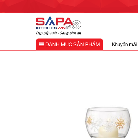
DANH MỤC
SẢN PHẨM
Khuyến mãi