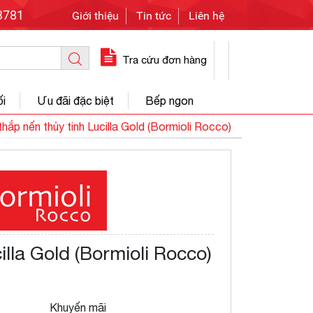
3781
Giới thiệu
Tin tức
Liên hệ
Tra cứu đơn hàng
ối
Ưu đãi đặc biệt
Bếp ngon
thắp nến thủy tinh Lucilla Gold (Bormioli Rocco)
illa Gold (Bormioli Rocco)
Khuyến mãi