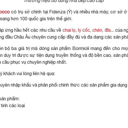
Thương hiệu đồ dùng nhà bếp cao cấp
Rocco
có trụ sở chính tại Fidenza (Ý) và nhiều nhà máy, cơ sở 
sang hơn 100 quốc gia trên thế giới.
đáp ứng hầu hết các nhu cầu về
chai lọ
,
ly cốc
,
chén
,
đĩa
... của
ng đầu Châu Âu chuyên cung cấp đầy đủ và đa dạng các sản phẩm
ên bộ ba giá trị mà dòng sản phẩm Bormioli mang đến cho mọi
n duy trì được sự tiện dụng truyền thống và độ bền cao, sản p
 cầu phục vụ chuyên nghiệp nhất.
uý khách vui lòng liên hệ qua:
uyên nhập khẩu và phân phối chính thức các sản phẩm gia dụng thủ
 sản phẩm:
 tinh các loại