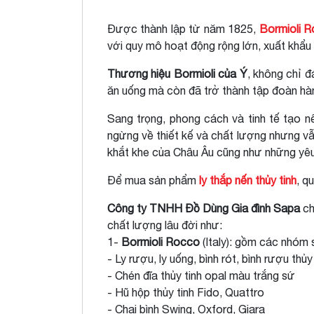
Được thành lập từ năm 1825,
Bormioli 
với quy mô hoạt động rộng lớn, xuất khẩu 
Thương hiệu Bormioli của Ý
, không chỉ 
ăn uống mà còn đã trở thành tập đoàn hà
Sang trọng, phong cách và tinh tế tạo n
ngừng về thiết kế và chất lượng nhưng vẫ
khắt khe của Châu Âu cũng như những yêu
Để mua sản phẩm
ly thắp nến thủy tinh
, q
Công ty TNHH Đồ Dùng Gia đình Sapa
ch
chất lượng lâu đời như:
1-
Bormioli Rocco
(Italy): gồm các nhóm
- Ly rượu, ly uống, bình rót, bình rượu thủy
- Chén đĩa thủy tinh opal màu trắng sứ
- Hũ hộp thủy tinh Fido, Quattro
- Chai bình Swing, Oxford, Giara