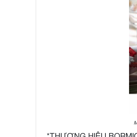
M
*THƯƠNG HIỆU BORMI