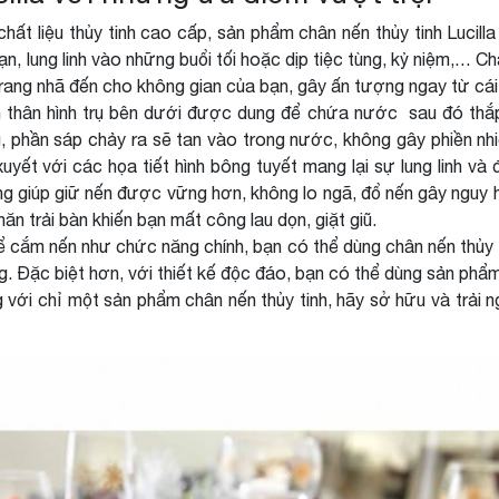
t liệu thủy tinh cao cấp, sản phẩm chân nến thủy tinh Lucilla 
 lung linh vào những buổi tối hoặc dịp tiệc tùng, kỷ niệm,… Chân
ang nhã đến cho không gian của bạn, gây ấn tượng ngay từ cái n
thân hình trụ bên dưới được dung để chứa nước sau đó thắp 
 phần sáp chảy ra sẽ tan vào trong nước, không gây phiền nhi
yết với các họa tiết hình bông tuyết mang lại sự lung linh và
ng giúp giữ nến được vững hơn, không lo ngã, đổ nến gây nguy
hăn trải bàn khiến bạn mất công lau dọn, giặt giũ.
cắm nến như chức năng chính, bạn có thể dùng chân nến thủy tinh 
rọng. Đặc biệt hơn, với thiết kế độc đáo, bạn có thể dùng sản ph
ụng với chỉ một sản phẩm chân nến thủy tinh, hãy sở hữu và tr