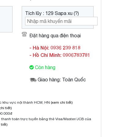
Tích lũy : 129 Sapa xu (?)
Đặt hàng qua điện thoại
- Hà Nội: 0936 239 818
- Hồ Chí Minh: 0906783781
Còn hàng
Giao hàng: Toàn Quốc
ộc khu vực nội thành HCM, HN
(xem chi tiết)
hi tiết)
00.000đ
thanh toán trực tuyến bằng thẻ Visa/Master/JCB của
tiết)