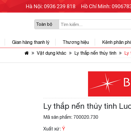
Hà Nội: 0936 239 818
Hồ Chí Minh: 090678
Gian hàng thanh lý
Thương hiệu
Kênh phân ph
Vật dụng khác
Ly thắp nến thủy tinh
Ly 
Ly thắp nến thủy tinh Luc
Mã sản phẩm: 700020.730
Xuất xứ:
Ý