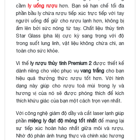
cầm
ly uống rượu
hơn. Bạn sẽ hạn chế tối đa
phần bầu ly chứa rượu tiếp xúc trực tiếp với tay
người uống để giữ cho rượu lạnh hơn, không bị
ấm lên bởi sức nóng từ tay. Chất liệu thủy tinh
Star Glass (pha lê) cực kỳ sang trọng với độ
trong suốt lung linh, vật liệu không chứa chì, an
toàn cho sức khỏe.
Vì thế
ly rượu thủy tinh Premium
2
được thiết kế
dành riêng cho việc phục vụ
vang trắng
cho bạn
hiệu quả thưởng thức rượu tốt hơn. Với hình
dạng này giúp cho rượu toả mùi trong ly và
hương vị của nó sẽ được phóng thích để kích
thích khứu giác của bạn một cách trọn vẹn nhất.
Với công nghệ giảm độ dầy và cắt laser lạnh giúp
phần
miệng ly đạt độ mỏng tốt nhất
để mang lại
sự tiếp xúc hoàn hảo nhất giữa môi và rượu.
Nhờ đó phản ánh trung thực và chính xác hương