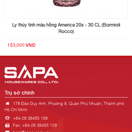
Ly thủy tinh màu hồng America 20s - 30 CL (Bormioli
Rocco)
153,000 VNĐ
Trụ sở chính
178 Đào Duy Anh, Phường 9, Quận Phú Nhuận, Thành phố
Hồ Chí Minh
+84-28 38455 138
Fax: +84-28 38455 129
hcm@sapa.com.vn