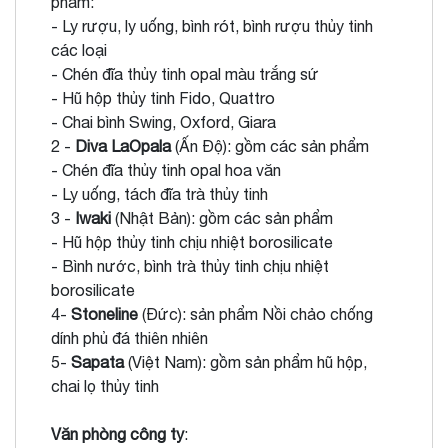
phẩm:
- Ly rượu, ly uống, bình rót, bình rượu thủy tinh
các loại
- Chén đĩa thủy tinh opal màu trắng sứ
- Hũ hộp thủy tinh Fido, Quattro
- Chai bình Swing, Oxford, Giara
2 -
Diva LaOpala
(Ấn Độ): gồm các sản phẩm
- Chén đĩa thủy tinh opal hoa văn
- Ly uống, tách đĩa trà thủy tinh
3 -
Iwaki
(Nhật Bản): gồm các sản phẩm
- Hũ hộp thủy tinh chịu nhiệt borosilicate
- Bình nước, bình trà thủy tinh chịu nhiệt
borosilicate
4-
Stoneline
(Đức): sản phẩm Nồi chảo chống
dính phủ đá thiên nhiên
5-
Sapata
(Việt Nam): gồm sản phẩm hũ hộp,
chai lọ thủy tinh
Văn phòng công ty
: