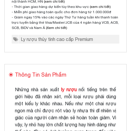
nội thành HCM, HN
(xem chi tiết)
- Thời gian giao hàng dự kiến tùy theo khu vực
(xem chi tiết)
- Miễn phí giao hàng toàn quốc cho đơn hàng từ 1.000.000đ
- Giảm ngay 15% vào các ngày Thứ Tư hàng tuần khi thanh toán
trực tuyến bằng thẻ Visa/Master/JCB của 4 ngân hàng VCB, ACB,
SCB, BIDV và Nam Á
(Xem chi tiết)
Ly rượu thủy tinh cao cấp Premium
Thông Tin Sản Phẩm
Những nhà sản xuất
ly rượu
nổi tiếng trên thế
giới hiệu đã nhận xét, mỗi loại rượu phải dùng
một kiểu ly khác nhau. Nếu như một chai rượu
ngon mà chỉ được rót vào ly nhựa thì dĩ nhiên vị
giác của người cảm nhận sẽ hoàn toàn giảm. Vì
vậy, ly nhỏ hay lớn chất lượng hay hình dáng như