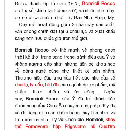
Được thành lập từ năm 1825,
Bormioli Rocco
có trụ sở chính tại Fidenza (Ý) và nhiều nhà máy,
cơ sở ở các nước như Tây Ban Nha, Pháp, Mỹ,
…Quy mô hoạt động gồm 9 nhà máy sản xuất,
văn phòng chính đặt tại 3 châu lục và xuất khẩu
sang hơn 100 quốc gia trên thế giới.
Bormioli Rocco
có thế mạnh về phong cách
thiết kế thời trang sang trọng, sành điệu của Ý và
không ngừng cập nhật những tiến bộ khoa học
về công nghệ cũng như thiết kế sản phẩm.
Thương hiệu đáp ứng hầu hết các nhu cầu về
chai lọ
,
ly cốc
,
bát đĩa
của ngành dược phẩm, mỹ
phẩm, thực phẩm và ăn uống,... Ngày
nay,
Bormioli Rocco
của Ý đã trở thành tập
đoàn hàng đầu Châu Âu chuyên cung cấp đầy đủ
và đa dạng các sản phẩm bằng thủy tinh phục vụ
trên bàn ăn như:
Ly và Chén đĩa Bormioli
;
khay
thố Fornoverre
;
hộp Frigoverre
;
hũ Quattro