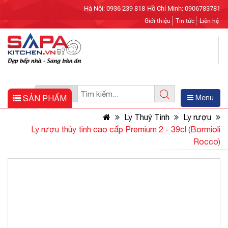
Hà Nội: 0936 239 818
Hồ Chí Minh: 0906783781
Giới thiệu
Tin tức
Liên hệ
SẢN PHẨM
Menu
Ly Thuỷ Tinh
Ly rượu
Ly rượu thủy tinh cao cấp Premium 2 - 39cl (Bormioli
Rocco)