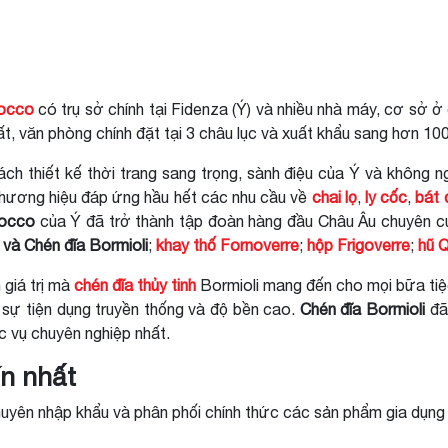
Rocco
có trụ sở chính tại Fidenza (Ý) và nhiều nhà máy, cơ s
 văn phòng chính đặt tại 3 châu lục và xuất khẩu sang hơn 100 
ch thiết kế thời trang sang trọng, sành điệu của Ý và không 
Thương hiệu đáp ứng hầu hết các nhu cầu về
chai lọ
,
ly cốc
,
bát 
Rocco
của Ý đã trở thành tập đoàn hàng đầu Châu Âu chuyên 
 và Chén đĩa Bormioli
;
khay thố Fornoverre
;
hộp Frigoverre
;
hũ Q
 giá trị mà
chén đĩa thủy tinh
Bormioli mang đến cho mọi bữa tiệc
 sự tiện dụng truyền thống và độ bền cao.
Chén đĩa Bormioli
đã 
 vụ chuyên nghiệp nhất.
ín nhất
uyên nhập khẩu và phân phối chính thức các sản phẩm gia dụng thủ