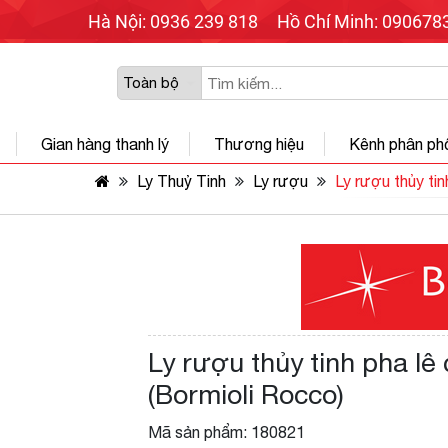
Hà Nội: 0936 239 818
Hồ Chí Minh: 090678
Gian hàng thanh lý
Thương hiệu
Kênh phân ph
Ly Thuỷ Tinh
Ly rượu
Ly rượu thủy ti
Ly rượu thủy tinh pha lê
(Bormioli Rocco)
Mã sản phẩm: 180821