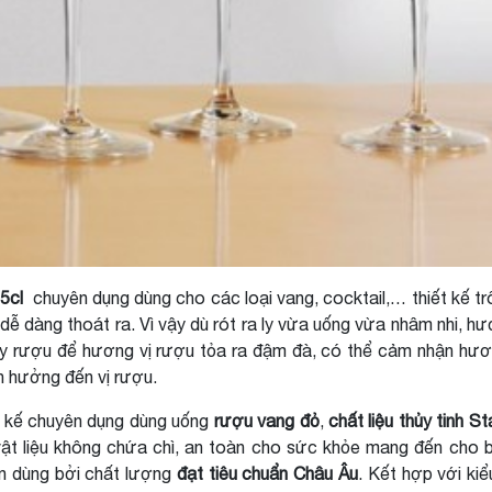
35cl
chuyên dụng dùng cho các loại vang, cocktail,… thiết kế t
 dễ dàng thoát ra. Vì vậy dù rót ra ly vừa uống vừa nhâm nhi, h
y rượu để hương vị rượu tỏa ra đậm đà, có thể cảm nhận hương
nh hưởng đến vị rượu.
t kế chuyên dụng dùng uống
rượu vang đỏ
,
chất liệu thủy tinh St
, vật liệu không chứa chì, an toàn cho sức khỏe mang đến cho
in dùng bởi chất lượng
đạt tiêu chuẩn Châu Âu
. Kết hợp với ki