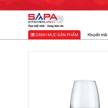
DANH MỤC
SẢN PHẨM
Khuyến mãi