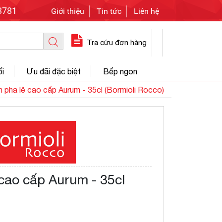
3781
Giới thiệu
Tin tức
Liên hệ
Tra cứu đơn hàng
ối
Ưu đãi đặc biệt
Bếp ngon
nh pha lê cao cấp Aurum - 35cl (Bormioli Rocco)
 cao cấp Aurum - 35cl