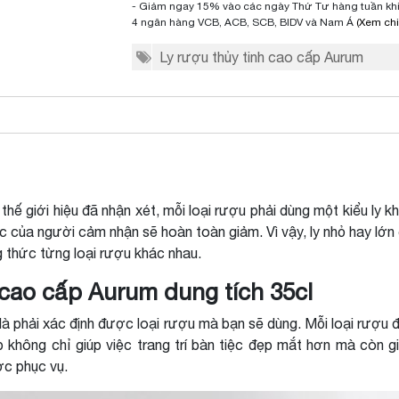
- Giảm ngay 15% vào các ngày Thứ Tư hàng tuần khi 
4 ngân hàng VCB, ACB, SCB, BIDV và Nam Á
(Xem chi 
Ly rượu thủy tinh cao cấp Aurum
n thế giới hiệu đã nhận xét, mỗi loại rượu phải dùng một kiểu l
giác của người cảm nhận sẽ hoàn toàn giảm. Vì vậy, ly nhỏ hay lớ
 thức từng loại rượu khác nhau.
 cao cấp Aurum dung tích 35cl
là phải xác định được loại rượu mà bạn sẽ dùng. Mỗi loại rượu 
p không chỉ giúp việc trang trí bàn tiệc đẹp mắt hơn mà còn 
ợc phục vụ.