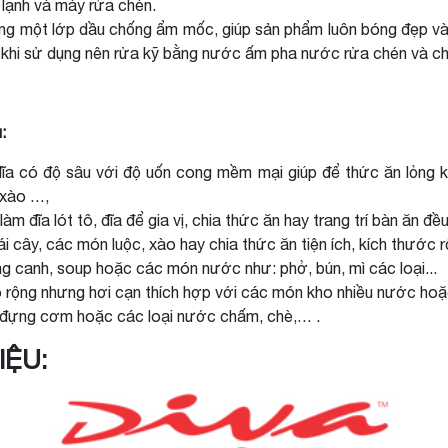
ủ lạnh và máy rửa chén.
g một lớp dầu chống ẩm mốc, giúp sản phẩm luôn bóng đẹp và
 khi sử dụng nên rửa kỹ bằng nước ấm pha nước rửa chén và ch
:
a có độ sâu với độ uốn cong mềm mại giúp để thức ăn lỏng kh
 xào …,
 đĩa lót tô, đĩa để gia vị, chia thức ăn hay trang trí bàn ăn đều
 cây, các món luộc, xào hay chia thức ăn tiện ích, kích thước rộ
 canh, soup hoặc các món nước như: phở, bún, mì các loại...
 rộng nhưng hơi cạn thích hợp với các món kho nhiều nước hoặ
đựng cơm hoặc các loại nước chấm, chè,… .
IỆU: