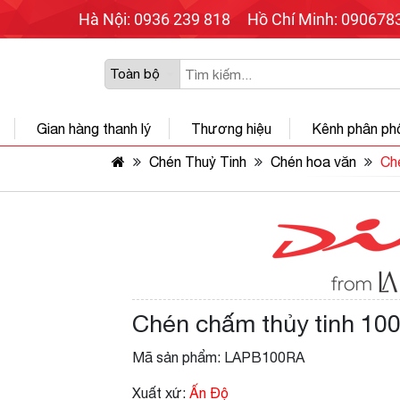
Hà Nội: 0936 239 818
Hồ Chí Minh: 090678
Gian hàng thanh lý
Thương hiệu
Kênh phân ph
Chén Thuỷ Tinh
Chén hoa văn
Ché
Chén chấm thủy tinh 100 
Mã sản phẩm: LAPB100RA
Xuất xứ:
Ấn Độ