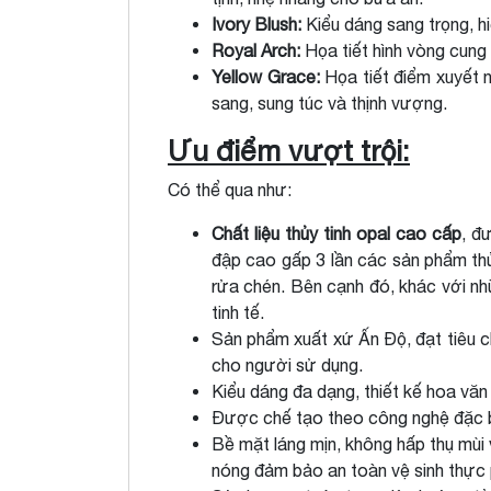
Ivory Blush:
Kiểu dáng sang trọng, hi
Royal Arch:
Họa tiết hình vòng cung 
Yellow Grace:
Họa tiết điểm xuyết n
sang, sung túc và thịnh vượng.
Ưu điểm vượt trội:
Có thể qua như:
Chất liệu thủy tinh opal cao cấp
, đ
đập cao gấp 3 lần các sản phẩm th
rửa chén. Bên cạnh đó, khác với nh
tinh tế.
Sản phẩm xuất xứ Ấn Độ, đạt tiêu 
cho người sử dụng.
Kiểu dáng đa dạng, thiết kế hoa văn 
Được chế tạo theo công nghệ đặc b
Bề mặt láng mịn, không hấp thụ mùi 
nóng đảm bảo an toàn vệ sinh thực