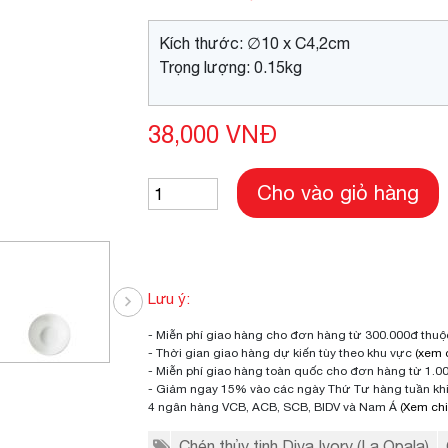
Kích thước: ∅10 x C4,2cm
Trọng lượng: 0.15kg
38,000 VNĐ
Cho vào giỏ hàng
Lưu ý:
- Miễn phí giao hàng cho đơn hàng từ 300.000đ thu
- Thời gian giao hàng dự kiến tùy theo khu vực
(xem c
- Miễn phí giao hàng toàn quốc cho đơn hàng từ 1.0
- Giảm ngay 15% vào các ngày Thứ Tư hàng tuần khi 
4 ngân hàng VCB, ACB, SCB, BIDV và Nam Á
(Xem chi 
Chén thủy tinh Diva Ivory (La Opala)