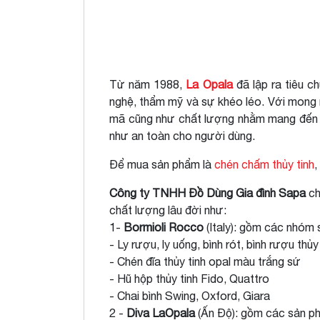
Từ năm 1988,
La Opala
đã lập ra tiêu c
nghệ, thẩm mỹ và sự khéo léo. Với mong m
mã cũng như chất lượng nhằm mang đến c
như an toàn cho người dùng.
Để mua sản phẩm là
chén chấm thủy tinh
,
Công ty TNHH Đồ Dùng Gia đình Sapa
ch
chất lượng lâu đời như:
1-
Bormioli Rocco
(Italy): gồm các nhóm
- Ly rượu, ly uống, bình rót, bình rượu thủy
- Chén đĩa thủy tinh opal màu trắng sứ
- Hũ hộp thủy tinh Fido, Quattro
- Chai bình Swing, Oxford, Giara
2 -
Diva LaOpala
(Ấn Độ): gồm các sản p