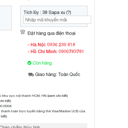
Tích lũy : 38 Sapa xu (?)
Đặt hàng qua điện thoại
- Hà Nội: 0936 239 818
- Hồ Chí Minh: 0906783781
Còn hàng
Giao hàng: Toàn Quốc
ộc khu vực nội thành HCM, HN
(xem chi tiết)
hi tiết)
00.000đ
thanh toán trực tuyến bằng thẻ Visa/Master/JCB của
tiết)
Chén chấm thủy tinh