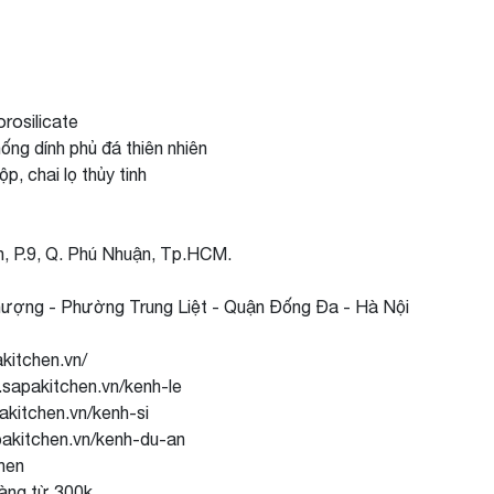
orosilicate
ng dính phủ đá thiên nhiên
, chai lọ thủy tinh
h, P.9, Q. Phú Nhuận, Tp.HCM.
Thượng - Phường Trung Liệt - Quận Đống Đa - Hà Nội
kitchen.vn/
.sapakitchen.vn/kenh-le
akitchen.vn/kenh-si
pakitchen.vn/kenh-du-an
chen
hàng từ 300k