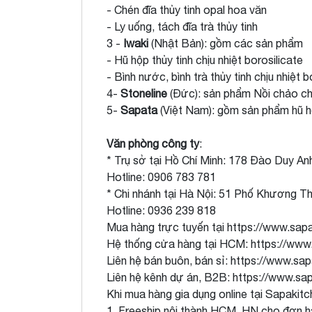
- Chén đĩa thủy tinh opal hoa văn
- Ly uống, tách đĩa trà thủy tinh
3 -
Iwaki
(Nhật Bản): gồm các sản phẩm
- Hũ hộp thủy tinh chịu nhiệt borosilicate
- Bình nước, bình trà thủy tinh chịu nhiệt b
4-
Stoneline
(Đức): sản phẩm Nồi chảo chố
5-
Sapata
(Việt Nam): gồm sản phẩm hũ hộp
Văn phòng công ty
:
* Trụ sở tại Hồ Chí Minh: 178 Đào Duy An
Hotline: 0906 783 781
* Chi nhánh tại Hà Nội: 51 Phố Khương 
Hotline: 0936 239 818
Mua hàng trực tuyến tại
https://www.sapa
Hệ thống cửa hàng tại HCM:
https://www
Liên hệ bán buôn, bán sỉ:
https://www.sap
Liên hệ kênh dự án, B2B:
https://www.sa
Khi mua hàng gia dụng online tại Sapakit
1. Freeship nội thành HCM, HN cho đơn 