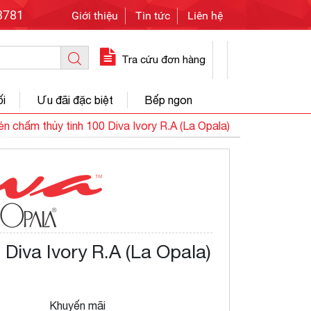
3781
Giới thiệu
Tin tức
Liên hệ
Tra cứu đơn hàng
ối
Ưu đãi đặc biệt
Bếp ngon
n chấm thủy tinh 100 Diva Ivory R.A (La Opala)
Diva Ivory R.A (La Opala)
Khuyến mãi