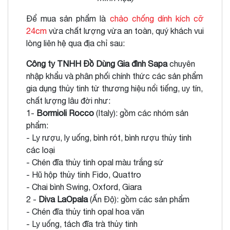
Để mua sản phẩm là
chảo chống dính kích cỡ
24cm
vừa chất lượng vừa an toàn, quý khách vui
lòng liên hệ qua địa chỉ sau:
Công ty TNHH Đồ Dùng Gia đình Sapa
chuyên
nhập khẩu và phân phối chính thức các sản phẩm
gia dụng thủy tinh từ thương hiệu nổi tiếng, uy tín,
chất lượng lâu đời như:
1-
Bormioli Rocco
(Italy): gồm các nhóm sản
phẩm:
- Ly rượu, ly uống, bình rót, bình rượu thủy tinh
các loại
- Chén đĩa thủy tinh opal màu trắng sứ
- Hũ hộp thủy tinh Fido, Quattro
- Chai bình Swing, Oxford, Giara
2 -
Diva LaOpala
(Ấn Độ): gồm các sản phẩm
- Chén đĩa thủy tinh opal hoa văn
- Ly uống, tách đĩa trà thủy tinh