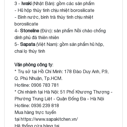
3 -
Iwaki
(Nhật Bản): gồm các sản phẩm
- Hũ hộp thủy tinh chịu nhiệt borosilicate
- Bình nước, bình trà thủy tinh chịu nhiệt
borosilicate
4-
Stoneline
(Đức): sản phẩm Nồi chảo chống
dính phủ đá thiên nhiên
5-
Sapata
(Việt Nam): gồm sản phẩm hũ hộp,
chai lọ thủy tinh
Văn phòng công ty
:
* Trụ sở tại Hồ Chí Minh: 178 Đào Duy Anh, P.9,
Q. Phú Nhuận, Tp.HCM.
Hotline: 0906 783 781
* Chi nhánh tại Hà Nội: 51 Phố Khương Thượng -
Phường Trung Liệt - Quận Đống Đa - Hà Nội
Hotline: 0936 239 818
Mua hàng trực tuyến
tại
https://www.sapakitchen.vn/
Hệ thống cửa hàng tại